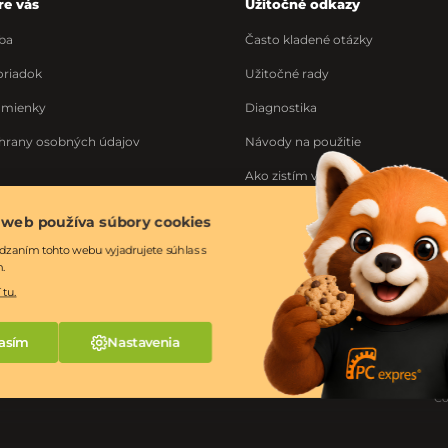
re vás
Užitočné odkazy
ba
Často kladené otázky
riadok
Užitočné rady
dmienky
Diagnostika
hrany osobných údajov
Návody na použitie
Ako zistím výrobné číslo
Ponuka práce
 web používa súbory cookies
ka
dzaním tohto webu vyjadrujete súhlas s
m.
 tu.
asím
Nastavenia
Co