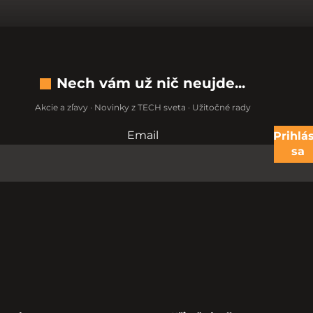
Nech vám už nič neujde...
Akcie a zľavy · Novinky z TECH sveta · Užitočné rady
Email
Nevypĺňajte toto pole:
Prihlás
sa