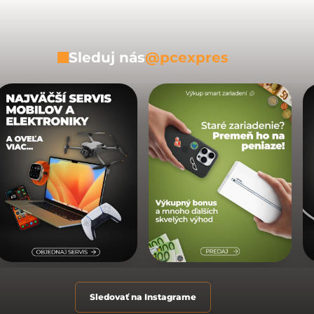
Sleduj nás
@pcexpres
Sledovať na Instagrame