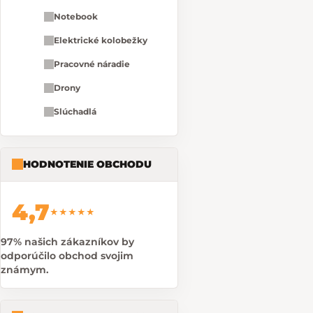
Notebook
Elektrické kolobežky
Pracovné náradie
Drony
Slúchadlá
HODNOTENIE OBCHODU
4,7
★★★★★
97% našich zákazníkov by
odporúčilo obchod svojim
známym.