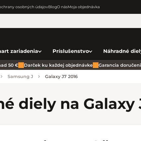
chrany osobných údajov
Blog
O nás
Moja objednávka
art zariadenia
Príslušenstvo
Náhradné diel
ad 50 €
Darček ku každej objednávke
Garancia doručenia
Samsung J
Galaxy J7 2016
é diely na Galaxy 