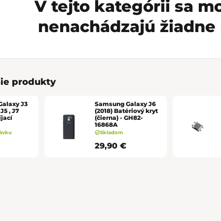
V tejto kategórii sa 
nenachádzajú žiadne 
ie produkty
alaxy J3
Samsung Galaxy J6
 J5 , J7
(2018) Batériový kryt
íjací
(čierna) - GH82-
16868A
ávku
Skladom
29,90 €