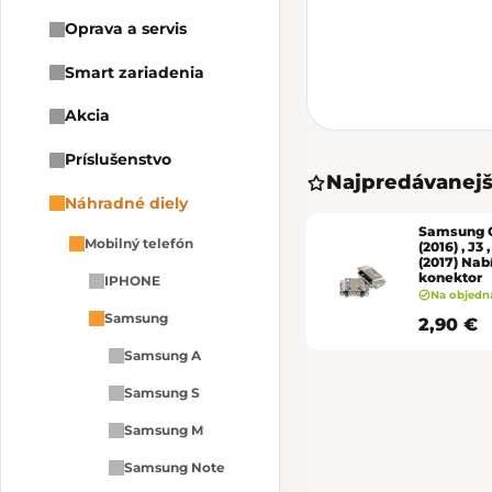
Oprava a servis
Smart zariadenia
Akcia
Príslušenstvo
Najpredávanejš
Náhradné diely
Samsung G
Mobilný telefón
(2016) , J3 ,
(2017) Nab
konektor
IPHONE
Na objedn
Samsung
2,90 €
Samsung A
Samsung S
Samsung M
Samsung Note