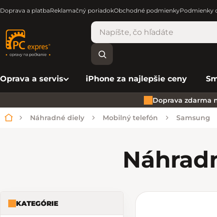
Doprava a platba
Reklamačný poriadok
Obchodné podmienky
Podmienky o
Oprava a servis
iPhone za najlepšie ceny
Sm
Doprava zdarma n
Náhradné diely
Mobilný telefón
Samsung
Domov
Náhradn
KATEGÓRIE
Bočný panel