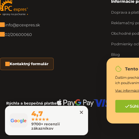
Informácie p
Zápätie
Doprava a plat
Reklamačný po
info@pcexpres.sk
Obchodné po
02/20600060
Podmienky oc
Blog
Kontaktný formulár
O nás
Tento
Moja objednáv
Ďalším prechá
ich používaní
Viac informácií
Rýchla a bezpečná platba
Súhl
4,7
G
o
o
g
l
e
9700+ recenzií
Vytvoril Shoptet Premium
zákazníkov