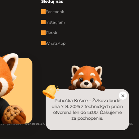
Sleduj nás
Facebook
Instagram
Tiktok
WhatsApp
Pobočka Košice – Žižkova bude
dňa 7. 8. 2026 z technických príčin
otvorená len do 13:00. Ďakujeme
za pochopenie.
pyright 2026
PCexpres.sk
. Všetky práva vyhradené.
Upraviť nastavenie cookies