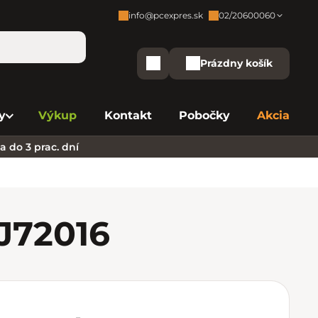
info@pcexpres.sk
02/20600060
Zákaznícka podpora:
Prázdny košík
Nákupný košík
Bratislava - Centrála
02/20 60 00 60
y
Výkup
Kontakt
Pobočky
Akcia
Bratislava - Avion
02/20 60 00 61
 do 3 prac. dní
Bratislava - Aupark
02/20 60 00 63
Bratislava - Central
02/20 60 00 84
Bratislava - Eurovea
02/20 60 00 75
J7
2016
B. Bystrica - Europa
02/20 60 00 81
Košice - Aupark
02/20 60 00 66