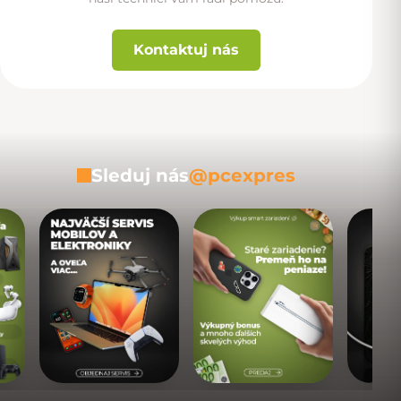
Kontaktuj nás
Sleduj nás
@pcexpres