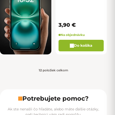
3,90 €
Na objednávku
Do košíka
12
položiek celkom
Ovládacie prvky výpisu
Potrebujete pomoc?
Ak ste nenašli čo hľadáte, alebo máte ďalšie otázky,
naši technici vám radi pomôžu.