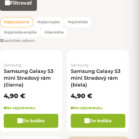
Filtrovať
Výpis produktov
Odporúčame
Najlacnejšie
Najdrahšie
Radenie produktov
Najpredávanejšie
Abecedne
12
položiek celkom
Samsung
Samsung
Samsung Galaxy S3
Samsung Galaxy S3
mini Stredový rám
mini Stredový rám
(čierna)
(biela)
4,90 €
4,90 €
Na objednávku
Na objednávku
Do košíka
Do košíka