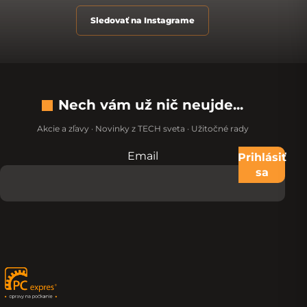
Sledovať na Instagrame
Nech vám už nič neujde...
Akcie a zľavy · Novinky z TECH sveta · Užitočné rady
Email
Nevypĺňajte toto pole:
Prihlásiť
sa
Zápätie