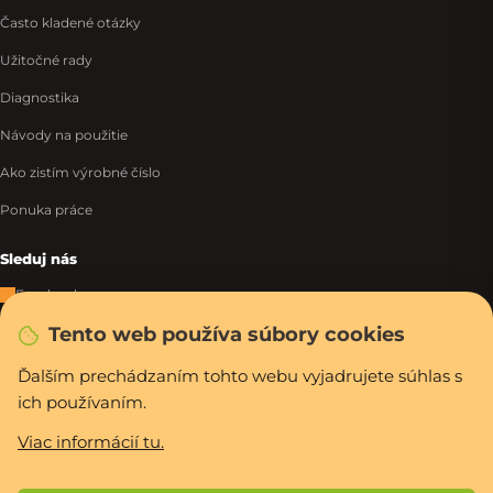
Často kladené otázky
Užitočné rady
Diagnostika
Návody na použitie
Ako zistím výrobné číslo
Ponuka práce
Sleduj nás
Facebook
Tento web používa súbory cookies
Instagram
Tiktok
Ďalším prechádzaním tohto webu vyjadrujete súhlas s
ich používaním.
WhatsApp
Viac informácií tu.
Rýchla a bezpečná platba