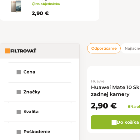
Na objednávku
2,90 €
Odporúčame
Najlacne
FILTROVAŤ
Bočný panel
Radenie pro
Výpis produk
Cena
Huawei
1
2
3
Huawei Mate 10 Sk
Značky
zadnej kamery
2,90 €
Na o
Kvalita
Do košíka
Poškodenie