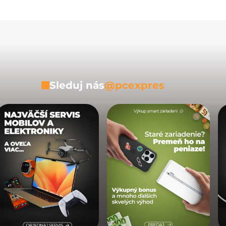
Sleduj nás
@pcexpres