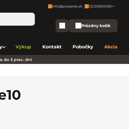
info@pcexpres.sk
02/20600060
Zákaznícka podpora:
Prázdny košík
Nákupný košík
Bratislava - Centrála
02/20 60 00 60
y
Výkup
Kontakt
Pobočky
Akcia
Bratislava - Avion
02/20 60 00 61
 do 3 prac. dní
Bratislava - Aupark
02/20 60 00 63
Bratislava - Central
02/20 60 00 84
Bratislava - Eurovea
02/20 60 00 75
e
10
B. Bystrica - Europa
02/20 60 00 81
Košice - Aupark
02/20 60 00 66