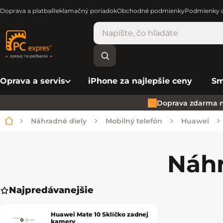
Doprava a platba
Reklamačný poriadok
Obchodné podmienky
Podmienky o
Oprava a servis
iPhone za najlepšie ceny
Sm
Doprava zdarma n
Náhradné diely
Mobilný telefón
Huawei
Domov
Náhr
Najpredávanejšie
Huawei Mate 10 Sklíčko zadnej
kamery