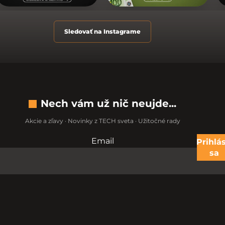
Sledovať na Instagrame
Nech vám už nič neujde...
Akcie a zľavy · Novinky z TECH sveta · Užitočné rady
Email
Nevypĺňajte toto pole:
Prihlás
sa