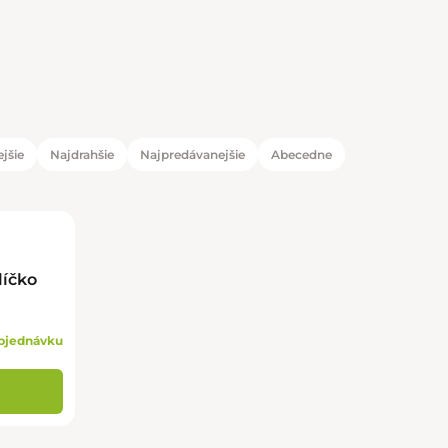
jšie
Najdrahšie
Najpredávanejšie
Abecedne
duktov
tov
líčko
bjednávku