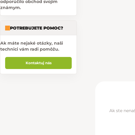
odporúčilo obchod svojim
známym.
POTREBUJETE POMOC?
Ak máte nejaké otázky, naši
technici vám radi pomôžu.
Kontaktuj nás
Ak ste nenaš