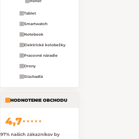
Honor
Tablet
Smartwatch
Notebook
Elektrické kolobežky
Pracovné náradie
Drony
Slúchadlá
HODNOTENIE OBCHODU
4,7
★★★★★
97% našich zákazníkov by