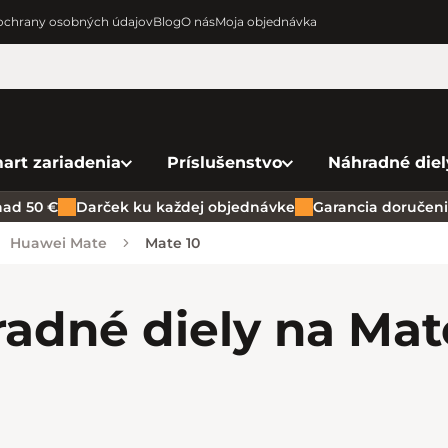
chrany osobných údajov
Blog
O nás
Moja objednávka
art zariadenia
Príslušenstvo
Náhradné diel
ad 50 €
Darček ku každej objednávke
Garancia doručenia
Huawei Mate
Mate 10
adné diely na Mat