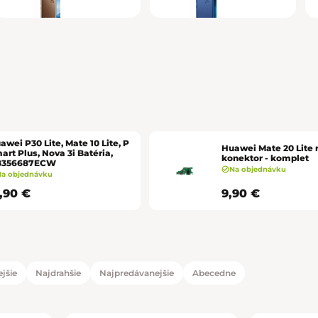
awei P30 Lite, Mate 10 Lite, P
Huawei Mate 20 Lite 
art Plus, Nova 3i Batéria,
konektor - komplet
B356687ECW
Na objednávku
Na objednávku
9,90 €
9,90 €
jšie
Najdrahšie
Najpredávanejšie
Abecedne
duktov
tov