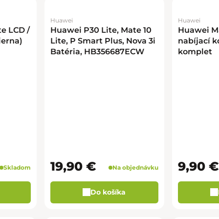
Huawei
Huawei
e LCD /
Huawei P30 Lite, Mate 10
Huawei Ma
ierna)
Lite, P Smart Plus, Nova 3i
nabíjací k
Batéria, HB356687ECW
komplet
19,90 €
9,90 €
Skladom
Na objednávku
Do košíka