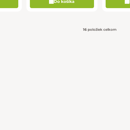
Do košíka
16
položiek celkom
Ovládacie 