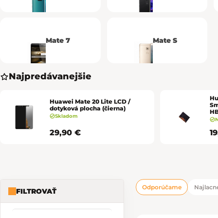
Mate 7
Mate S
Najpredávanejšie
Hu
Huawei Mate 20 Lite LCD /
Sm
dotyková plocha (čierna)
H
Skladom
29,90 €
1
Odporúčame
Najlacne
FILTROVAŤ
Bočný panel
Radenie pro
Výpis produk