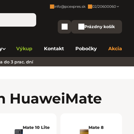
info@pcexpres.sk
02/20600060
Zákaznícka podpora:
Prázdny košík
Nákupný košík
Bratislava - Centrála
02/20 60 00 60
y
Výkup
Kontakt
Pobočky
Akcia
Bratislava - Avion
02/20 60 00 61
 do 3 prac. dní
Bratislava - Aupark
02/20 60 00 63
Bratislava - Central
02/20 60 00 84
Bratislava - Eurovea
02/20 60 00 75
ón Huawei
Mate
B. Bystrica - Europa
02/20 60 00 81
Košice - Aupark
02/20 60 00 66
Mate 10 Lite
Mate 8