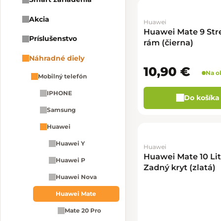
Akcia
Huawei
Huawei Mate 9 Str
Príslušenstvo
rám (čierna)
Náhradné diely
10,90 €
Na o
Mobilný telefón
IPHONE
Do košíka
Samsung
Huawei
Huawei Y
Huawei
Huawei Mate 10 Li
Huawei P
Zadný kryt (zlatá)
Huawei Nova
Huawei Mate
Mate 20 Pro