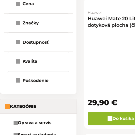
Cena
Huawei
1
2
70
Huawei Mate 20 Lit
Značky
dotyková plocha (č
Dostupnosť
Kvalita
Poškodenie
29,90 €
KATEGÓRIE
Do košíka
Oprava a servis
Smart zariadenia