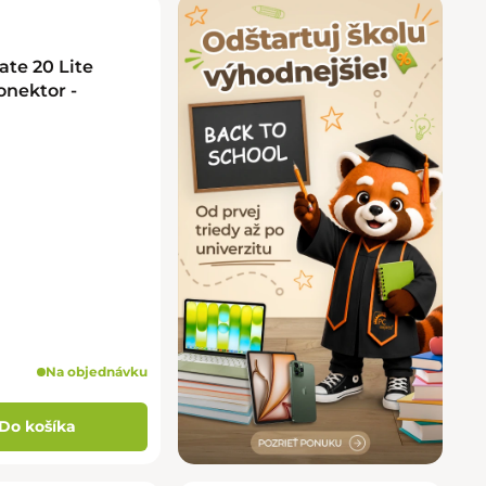
te 20 Lite
onektor -
Na objednávku
Do košíka