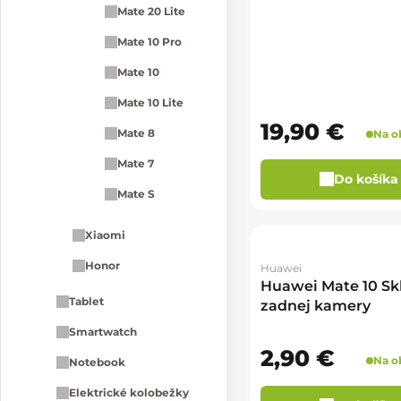
Mate 20 Lite
Mate 10 Pro
Mate 10
Mate 10 Lite
19,90 €
Mate 8
Na o
Mate 7
Do košíka
Mate S
Xiaomi
Honor
Huawei
Huawei Mate 10 Sk
Tablet
zadnej kamery
Smartwatch
2,90 €
Na o
Notebook
Elektrické kolobežky