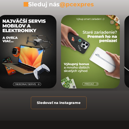
Sleduj nás
@pcexpres
Sledovať na Instagrame