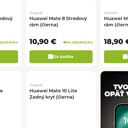
Huawei
Huawei
edový
Huawei Mate 8 Stredový
Huawei Ma
rám (čierna)
rám (čiern
10,90 €
18,90 
bjednávku
Na objednávku
Do košíka
Huawei
te
Huawei Mate 10 Lite
Zadný kryt (čierna)