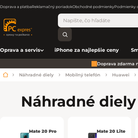
Doprava a platba
Reklamačný poriadok
Obchodné podmienky
Podmienky o
Oprava a servis
iPhone za najlepšie ceny
Sm
Doprava zdarma n
Náhradné diely
Mobilný telefón
Huawei
Domov
Náhradné diely
Mate 20 Pro
Mate 20 Lite