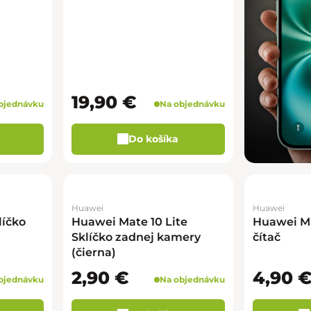
19,90 €
bjednávku
Na objednávku
Do košíka
Huawei
Huawei
líčko
Huawei Mate 10 Lite
Huawei Ma
Sklíčko zadnej kamery
čítač
(čierna)
2,90 €
4,90 
bjednávku
Na objednávku