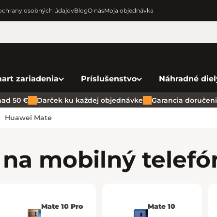
chrany osobných údajov
Blog
O nás
Moja objednávka
art zariadenia
Príslušenstvo
Náhradné diel
ad 50 €
Darček ku každej objednávke
Garancia doručenia
Huawei Mate
 na mobilný telef
Mate 10 Pro
Mate 10