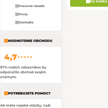
Do košíka
Pracovné náradie
Drony
Slúchadlá
HODNOTENIE OBCHODU
4,7
★★★★★
97% našich zákazníkov by
odporúčilo obchod svojim
známym.
POTREBUJETE POMOC?
Ak máte nejaké otázky, naši