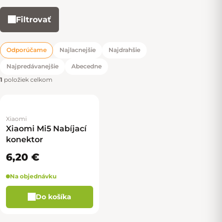
Filtrovať
Výpis produktov
Odporúčame
Najlacnejšie
Najdrahšie
Radenie produktov
Najpredávanejšie
Abecedne
1
položiek celkom
Xiaomi
Xiaomi Mi5 Nabíjací
konektor
6,20 €
Na objednávku
Do košíka