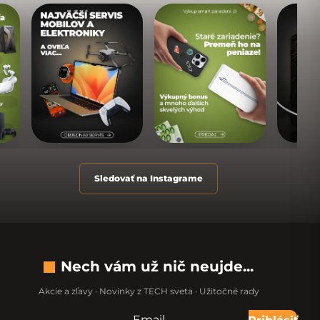
Sledovať na Instagrame
Nech vám už nič neujde...
Akcie a zľavy · Novinky z TECH sveta · Užitočné rady
Email
Nevypĺňajte toto pole: