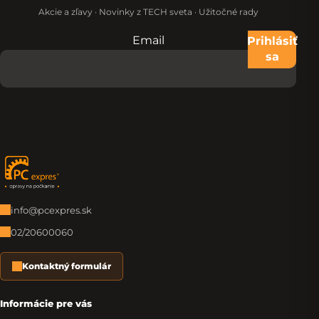
Akcie a zľavy · Novinky z TECH sveta · Užitočné rady
Email
Nevypĺňajte toto pole:
Prihlásiť
sa
Zápätie
info@pcexpres.sk
02/20600060
Kontaktný formulár
Informácie pre vás