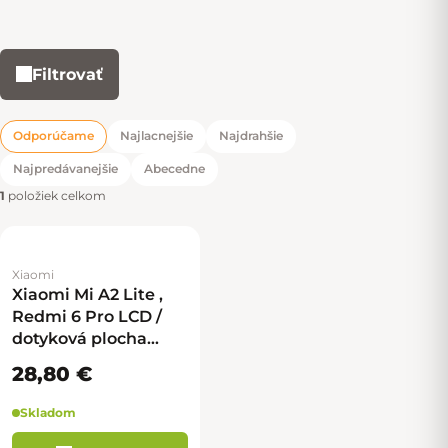
Filtrovať
Výpis produktov
Odporúčame
Najlacnejšie
Najdrahšie
Radenie produktov
Najpredávanejšie
Abecedne
1
položiek celkom
Xiaomi
Xiaomi Mi A2 Lite ,
Redmi 6 Pro LCD /
dotyková plocha
(čierna)
28,80 €
Skladom