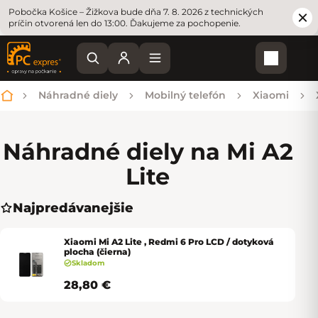
Pobočka Košice – Žižkova bude dňa 7. 8. 2026 z technických
príčin otvorená len do 13:00. Ďakujeme za pochopenie.
Nákupn
Náhradné diely
Mobilný telefón
Xiaomi
Domov
Náhradné diely na Mi A2
Lite
Najpredávanejšie
Xiaomi Mi A2 Lite , Redmi 6 Pro LCD / dotyková
plocha (čierna)
Skladom
28,80 €