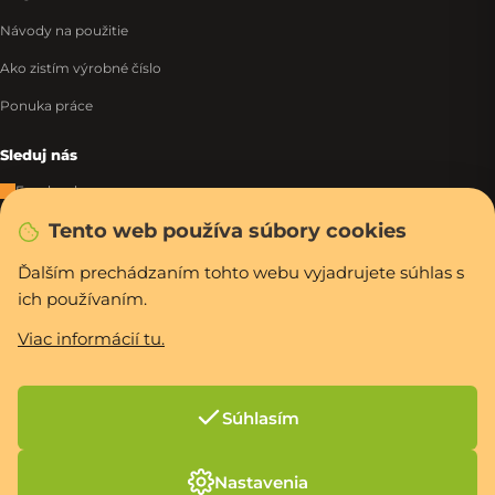
Návody na použitie
Ako zistím výrobné číslo
Ponuka práce
Sleduj nás
Facebook
Tento web používa súbory cookies
Instagram
Tiktok
Ďalším prechádzaním tohto webu vyjadrujete súhlas s
ich používaním.
WhatsApp
Viac informácií tu.
Rýchla a bezpečná platba
Súhlasím
Vytvoril Shoptet Premium
Nastavenia
Copyright 2026
PCexpres.sk
. Všetky práva vyhradené.
Upraviť nastavenie