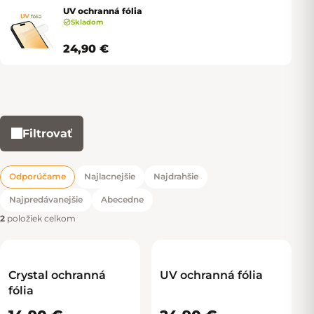
UV ochranná fólia
Skladom
24,90 €
Filtrovať
Výpis produktov
Odporúčame
Najlacnejšie
Najdrahšie
Radenie produktov
Najpredávanejšie
Abecedne
2
položiek celkom
Crystal ochranná
UV ochranná fólia
fólia