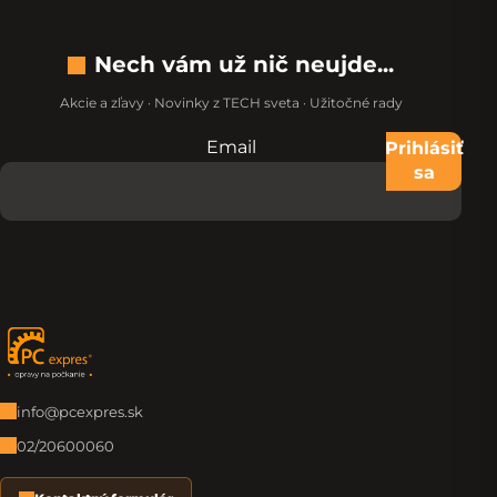
Nech vám už nič neujde...
Akcie a zľavy · Novinky z TECH sveta · Užitočné rady
Email
Nevypĺňajte toto pole:
Prihlásiť
sa
Zápätie
info@pcexpres.sk
02/20600060