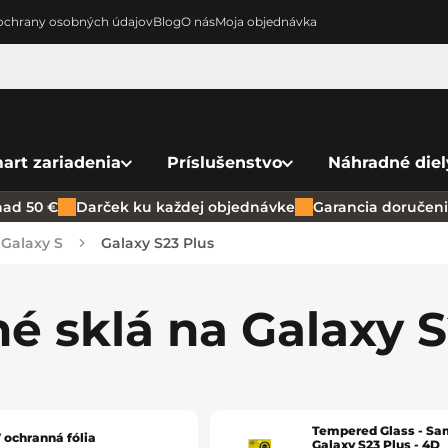
chrany osobných údajov
Blog
O nás
Moja objednávka
art zariadenia
Príslušenstvo
Náhradné diel
ad 50 €
Darček ku každej objednávke
Garancia doručenia
Galaxy S
Galaxy S23 Plus
é sklá na Galaxy 
Tempered Glass - S
 ochranná fólia
Galaxy S23 Plus - 4D