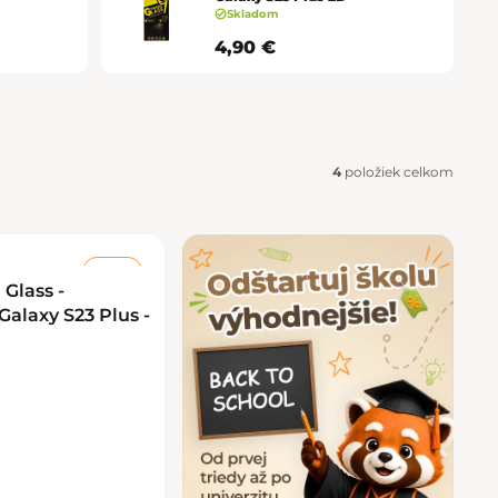
Košice - Optima
02/20 60 00 72
Skladom
4,90 €
Košice - Žižkova 13
02/20 60 00 88
Martin - TULIP
02/20 60 00 77
Nitra - MLYNY
02/20 60 00 67
4
položiek celkom
Poprad - Forum
02/20 60 00 71
Prešov - Eperia
02/20 60 00 70
–50 %
Glass -
alaxy S23 Plus -
Prievidza - Korzo
02/20 60 00 82
Trenčín - Laugaricio
02/20 60 00 80
Trnava - City Arena
02/20 60 00 69
Žilina - Aupark
02/20 60 00 74