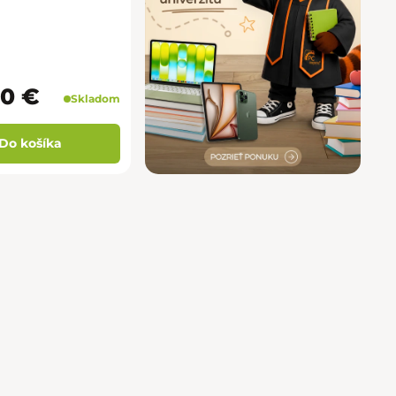
90 €
Skladom
Do košíka
prvky výpisu