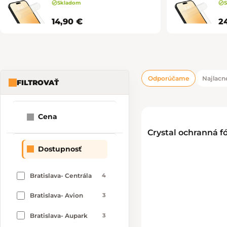
Skladom
14,90 €
2
Odporúčame
Najlacne
FILTROVAŤ
Bočný panel
Radenie pro
Výpis produk
Cena
Crystal ochranná fó
1
4
25
Dostupnosť
Bratislava- Centrála
4
Bratislava- Avion
3
Bratislava- Aupark
3