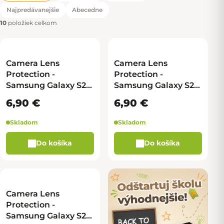
Radenie produktov
Najpredávanejšie
Abecedne
10
položiek celkom
Camera Lens
Camera Lens
Protection -
Protection -
Samsung Galaxy S25
Samsung Galaxy S25
- modrá
- zelená
6,90 €
6,90 €
Skladom
Skladom
Do košíka
Do košíka
Camera Lens
Protection -
Samsung Galaxy S25