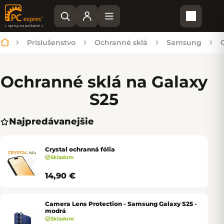
Nákupn
Príslušenstvo
Ochranné sklá
Samsung
Domov
Ochranné sklá na Galaxy
S25
Najpredávanejšie
Crystal ochranná fólia
Skladom
14,90 €
Camera Lens Protection - Samsung Galaxy S25 -
modrá
Skladom