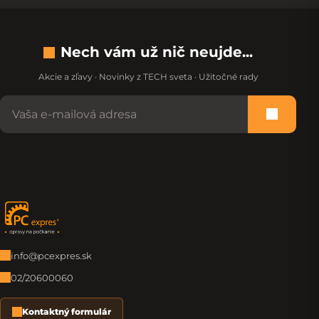
Nech vám už nič neujde...
Akcie a zľavy · Novinky z TECH sveta · Užitočné rady
Nevypĺňajte toto pole:
Prihlási
Zápätie
info@pcexpres.sk
02/20600060
Kontaktný formulár