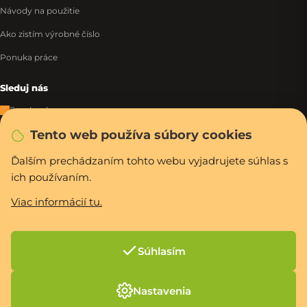
Návody na použitie
Ako zistím výrobné číslo
Ponuka práce
Sleduj nás
Facebook
Tento web používa súbory cookies
Instagram
Tiktok
Ďalším prechádzaním tohto webu vyjadrujete súhlas s
ich používaním.
WhatsApp
Viac informácií tu.
Rýchla a bezpečná platba
Súhlasím
Vytvoril Shoptet Premium
Nastavenia
Copyright 2026
PCexpres.sk
. Všetky práva vyhradené.
Upraviť nastavenie
cookies