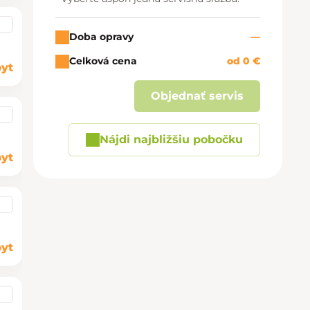
Doba opravy
—
Celková cena
od 0 €
yt
Objednať servis
Nájdi najbližšiu pobočku
yt
yt