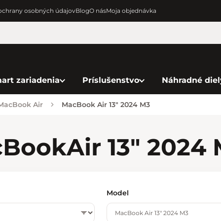
chrany osobných údajov
Blog
O nás
Moja objednávka
art zariadenia
Príslušenstvo
Náhradné diel
 MacBook Air
MacBook Air 13" 2024 M3
cBook
Air 13" 2024
Model