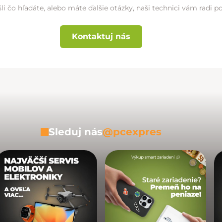
li čo hľadáte, alebo máte ďalšie otázky, naši technici vám radi 
Kontaktuj nás
Sleduj nás
@pcexpres