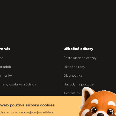
re vás
Užitočné odkazy
ba
Často kladené otázky
riadok
Užitočné rady
dmienky
Diagnostika
hrany osobných údajov
Návody na použitie
Ako zistím výrobné číslo
Ponuka práce
 web používa súbory cookies
ka
dzaním tohto webu vyjadrujete súhlas s