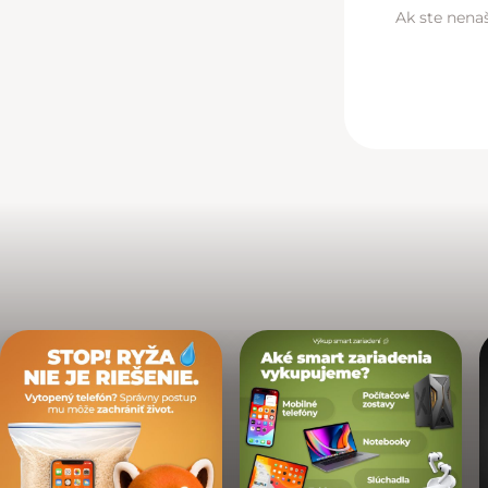
Ak ste nenaš