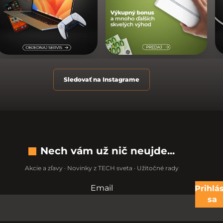
Sledovať na Instagrame
Nech vám už nič neujde...
Akcie a zľavy · Novinky z TECH sveta · Užitočné rady
Email
Nevypĺňajte toto pole:
Prihlás
sa