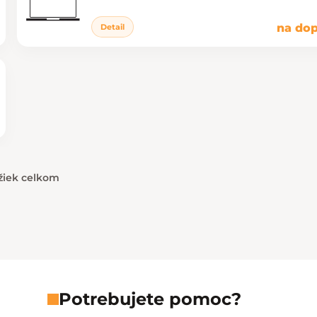
na dop
Detail
žiek celkom
Ovládacie prvky výpisu
Potrebujete pomoc?