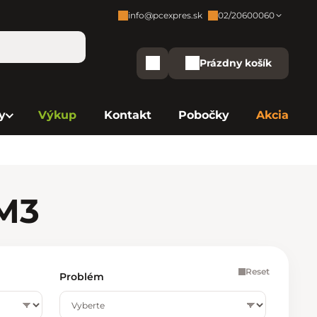
info@pcexpres.sk
02/20600060
Zákaznícka podpora:
Prázdny košík
Nákupný košík
Bratislava - Centrála
02/20 60 00 60
y
Výkup
Kontakt
Pobočky
Akcia
Bratislava - Avion
02/20 60 00 61
Bratislava - Aupark
02/20 60 00 63
Bratislava - Central
02/20 60 00 84
 M3
Bratislava - Eurovea
02/20 60 00 75
B. Bystrica - Europa
02/20 60 00 81
Reset
Problém
Košice - Aupark
02/20 60 00 66