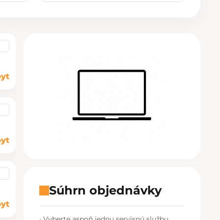
Košice - Optima
02/20 60 00 72
Košice - Žižkova 13
02/20 60 00 88
Martin - TULIP
02/20 60 00 77
Nitra - MLYNY
02/20 60 00 67
yt
Poprad - Forum
02/20 60 00 71
Prešov - Eperia
02/20 60 00 70
Prievidza - Korzo
02/20 60 00 82
yt
Trenčín - Laugaricio
02/20 60 00 80
Trnava - City Arena
02/20 60 00 69
Súhrn objednávky
yt
Žilina - Aupark
02/20 60 00 74
Vyberte aspoň jednu servisnú službu.