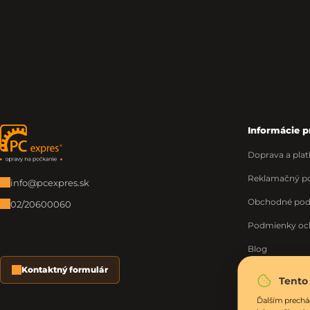
Informácie p
Zápätie
Doprava a plat
Reklamačný po
info@pcexpres.sk
Obchodné po
02/20600060
Podmienky oc
Blog
Kontaktný formulár
O nás
Tento
Moja objednáv
Ďalším prechá