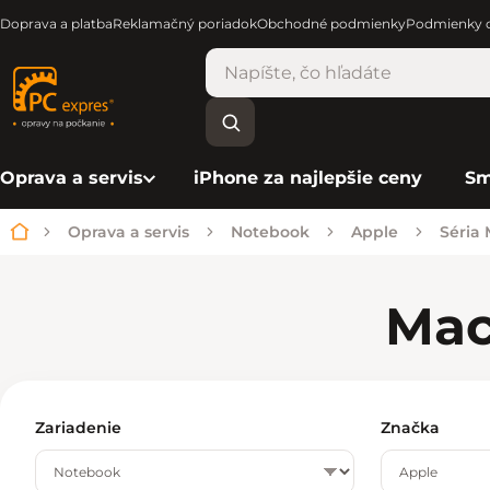
Doprava a platba
Reklamačný poriadok
Obchodné podmienky
Podmienky o
Oprava a servis
iPhone za najlepšie ceny
Sm
Oprava a servis
Notebook
Apple
Séria
Domov
Ma
Zariadenie
Značka