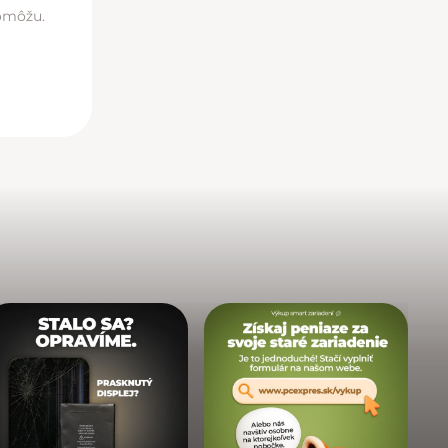
pomôžu.