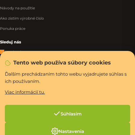
Návody na použitie
Ako zistím výrobné číslo
Ponuka práce
Sleduj nás
Facebook
Tento web používa súbory cookies
Instagram
Tiktok
Ďalším prechádzaním tohto webu vyjadrujete súhlas s
ich používaním.
WhatsApp
Viac informácií tu.
Rýchla a bezpečná platba
Súhlasím
Vytvoril Shoptet Premium
Nastavenia
Copyright 2026
PCexpres.sk
. Všetky práva vyhradené.
Upraviť nastavenie