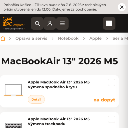
Pobočka Košice – Žižkova bude dňa 7. 8. 2026 z technických
príčin otvorená len do 13:00. Ďakujeme za pochopenie.
Nákupn
Oprava a servis
Notebook
Apple
Séria 
Domov
MacBook
Air 13" 2026 M5
Apple MacBook Air 13" 2026 M5
Výpis produktov
Výmena spodného krytu
na dopyt
Detail
Apple MacBook Air 13" 2026 M5
Výmena trackpadu