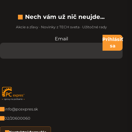
Nech vám už nič neujde...
Akcie a zľavy · Novinky z TECH sveta · Užitočné rady
Email
Nevypĺňajte toto pole:
Prihlásiť
sa
Zápätie
info@pcexpres.sk
02/20600060