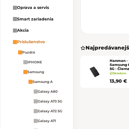
Oprava a servis
Smart zariadenia
Akcia
Príslušenstvo
Najpredávanejš
Puzdrá
Hanman - M
IPHONE
Samsung G
5G - Čiern
Samsung
Skladom
13,90 €
Samsung A
Galaxy A80
Galaxy A73 5G
Galaxy A72 5G
Galaxy A71