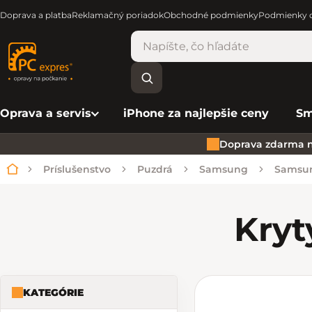
Doprava a platba
Reklamačný poriadok
Obchodné podmienky
Podmienky o
Oprava a servis
iPhone za najlepšie ceny
Sm
Doprava zdarma n
Príslušenstvo
Puzdrá
Samsung
Samsu
Domov
Kryt
KATEGÓRIE
Bočný panel