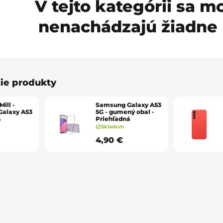
V tejto kategórii sa 
nenachádzajú žiadne 
ie produkty
ill -
Samsung Galaxy A53
alaxy A53
5G - gumený obal -
a
Priehľadná
Skladom
4,90 €