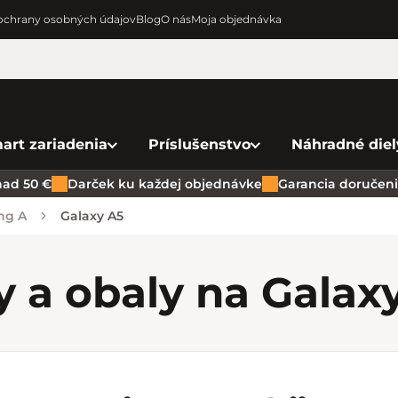
chrany osobných údajov
Blog
O nás
Moja objednávka
art zariadenia
Príslušenstvo
Náhradné diel
ad 50 €
Darček ku každej objednávke
Garancia doručenia
ng A
Galaxy A5
y a obaly na Galax