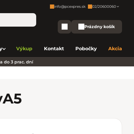
info@pcexpres.sk
02/20600060
Zákaznícka podpora:
Prázdny košík
Nákupný košík
Bratislava - Centrála
02/20 60 00 60
y
Výkup
Kontakt
Pobočky
Akcia
Bratislava - Avion
02/20 60 00 61
 do 3 prac. dní
Bratislava - Aupark
02/20 60 00 63
Bratislava - Central
02/20 60 00 84
Bratislava - Eurovea
02/20 60 00 75
y
A5
B. Bystrica - Europa
02/20 60 00 81
Košice - Aupark
02/20 60 00 66