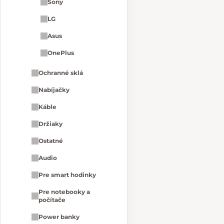
Sony
LG
Asus
OnePlus
Ochranné sklá
Nabíjačky
Káble
Držiaky
Ostatné
Audio
Pre smart hodinky
Pre notebooky a
počítače
Power banky