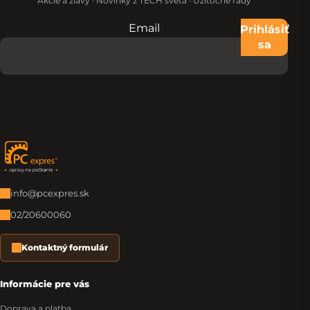
Akcie a zľavy · Novinky z TECH sveta · Užitočné rady
Email
Nevypĺňajte toto pole:
Prihlásiť
sa
Zápätie
info@pcexpres.sk
02/20600060
Kontaktný formulár
Informácie pre vás
Doprava a platba