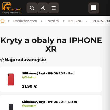
Nákupn
Príslušenstvo
Puzdrá
IPHONE
IPHONE X
Domov
Kryty a obaly na IPHONE
XR
Najpredávanejšie
Silikónový kryt - IPHONE XR - Red
Skladom
21,90 €
Silikónový kryt - IPHONE XR - Black
Skladom