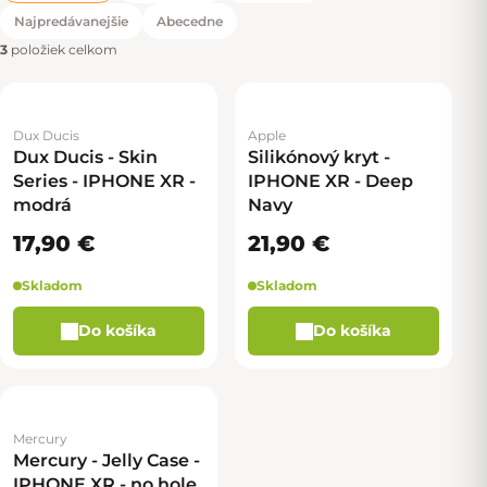
Radenie produktov
Najpredávanejšie
Abecedne
3
položiek celkom
Dux Ducis
Apple
Dux Ducis - Skin
Silikónový kryt -
Series - IPHONE XR -
IPHONE XR - Deep
modrá
Navy
17,90 €
21,90 €
Skladom
Skladom
Do košíka
Do košíka
Mercury
Mercury - Jelly Case -
IPHONE XR - no hole