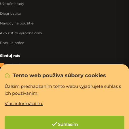
Užitočné rady
Diagnostika
Návody na použitie
Ako zistím výrobné číslo
Ponuka práce
Sleduj nás
Facebook
Tento web používa súbory cookies
Instagram
Tiktok
Ďalším prechádzaním tohto webu vyjadrujete súhlas s
ich používaním.
WhatsApp
Viac informácií tu.
Rýchla a bezpečná platba
Súhlasím