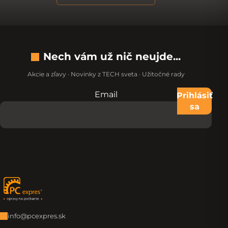
Nech vám už nič neujde...
Akcie a zľavy · Novinky z TECH sveta · Užitočné rady
Email
Nevypĺňajte toto pole:
Prihlásiť
sa
Zápätie
info@pcexpres.sk