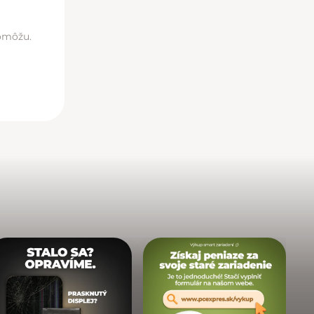
pomôžu.