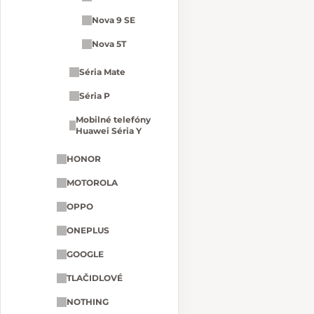
Nova 9 SE
Nova 5T
Séria Mate
Séria P
Mobilné telefóny
Huawei Séria Y
HONOR
MOTOROLA
OPPO
ONEPLUS
GOOGLE
TLAČIDLOVÉ
NOTHING