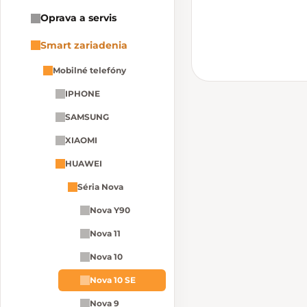
Oprava a servis
Smart zariadenia
Mobilné telefóny
IPHONE
SAMSUNG
XIAOMI
HUAWEI
Séria Nova
Nova Y90
Nova 11
Nova 10
Nova 10 SE
Nova 9