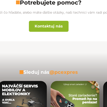
Potrebujete pomoc?
li čo hľadáte, alebo máte ďalšie otázky, naši technici vám radi 
Kontaktuj nás
Sleduj nás
@pcexpres