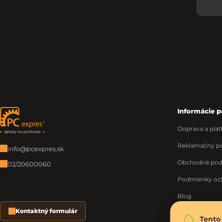
Informácie p
Zápätie
Doprava a plat
Reklamačný po
info@pcexpres.sk
Obchodné po
02/20600060
Podmienky oc
Blog
Kontaktný formulár
O nás
Tento