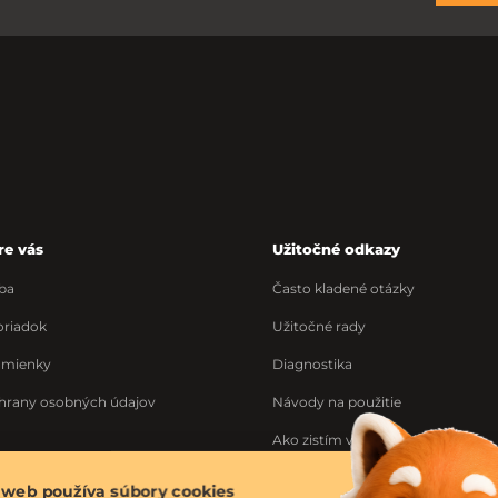
re vás
Užitočné odkazy
ba
Často kladené otázky
riadok
Užitočné rady
dmienky
Diagnostika
hrany osobných údajov
Návody na použitie
Ako zistím výrobné číslo
Ponuka práce
 web používa súbory cookies