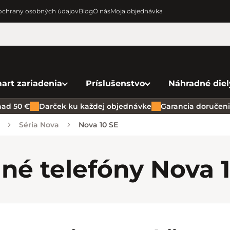
chrany osobných údajov
Blog
O nás
Moja objednávka
art zariadenia
Príslušenstvo
Náhradné diel
ad 50 €
Darček ku každej objednávke
Garancia doručenia
Séria Nova
Nova 10 SE
né telefóny Nova 