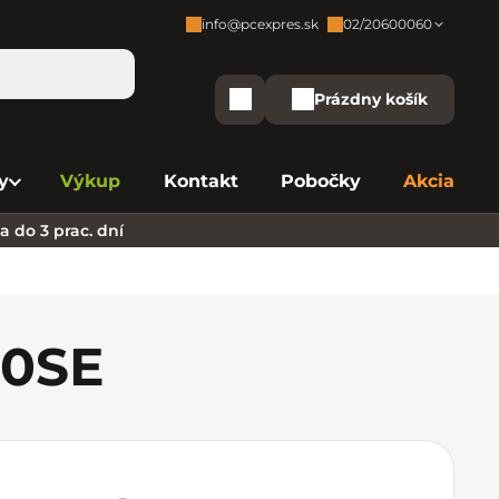
info@pcexpres.sk
02/20600060
Zákaznícka podpora:
Prázdny košík
Nákupný košík
Bratislava - Centrála
02/20 60 00 60
y
Výkup
Kontakt
Pobočky
Akcia
Bratislava - Avion
02/20 60 00 61
 do 3 prac. dní
Bratislava - Aupark
02/20 60 00 63
Bratislava - Central
02/20 60 00 84
Bratislava - Eurovea
02/20 60 00 75
10
SE
B. Bystrica - Europa
02/20 60 00 81
Košice - Aupark
02/20 60 00 66