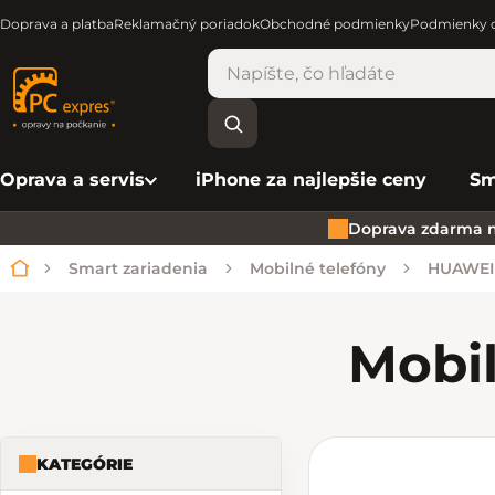
Doprava a platba
Reklamačný poriadok
Obchodné podmienky
Podmienky o
Oprava a servis
iPhone za najlepšie ceny
Sm
Doprava zdarma n
Smart zariadenia
Mobilné telefóny
HUAWEI
Domov
Mobil
KATEGÓRIE
Bočný panel