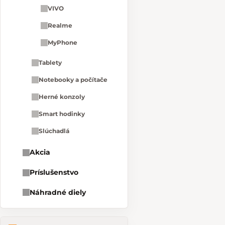
VIVO
Realme
MyPhone
Tablety
Notebooky a počítače
Herné konzoly
Smart hodinky
Slúchadlá
Akcia
Príslušenstvo
Náhradné diely