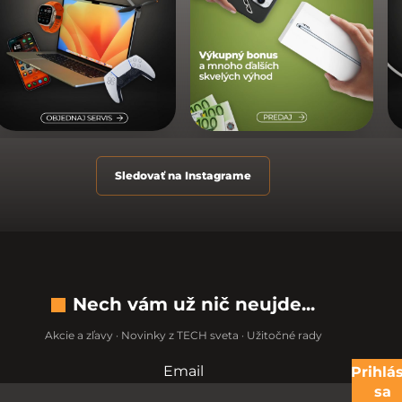
Sledovať na Instagrame
Nech vám už nič neujde...
Akcie a zľavy · Novinky z TECH sveta · Užitočné rady
Email
Nevypĺňajte toto pole:
Prihlás
sa