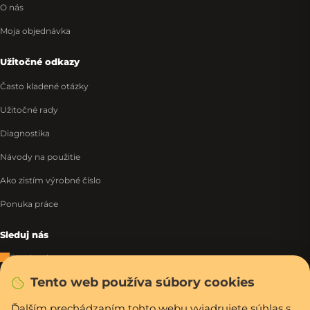
O nás
Moja objednávka
Užitočné odkazy
Často kladené otázky
Užitočné rady
Diagnostika
Návody na použitie
Ako zistím výrobné číslo
Ponuka práce
Sleduj nás
Facebook
Tento web používa súbory cookies
Instagram
Tiktok
Ďalším prechádzaním tohto webu vyjadrujete súhlas s