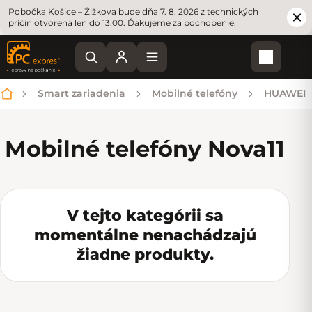
Pobočka Košice – Žižkova bude dňa 7. 8. 2026 z technických
príčin otvorená len do 13:00. Ďakujeme za pochopenie.
Nákupn
Smart zariadenia
Mobilné telefóny
HUAWEI
Domov
Mobilné telefóny Nova
11
V tejto kategórii sa
momentálne nenachádzajú
žiadne produkty.