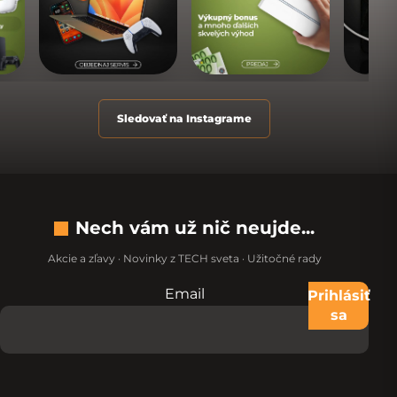
Sledovať na Instagrame
Nech vám už nič neujde...
Akcie a zľavy · Novinky z TECH sveta · Užitočné rady
Email
Nevypĺňajte toto pole:
Prihlásiť
sa