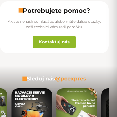
Potrebujete pomoc?
Ak ste nenašli čo hľadáte, alebo máte ďalšie otázky,
naši technici vám radi pomôžu.
Kontaktuj nás
Sleduj nás
@pcexpres