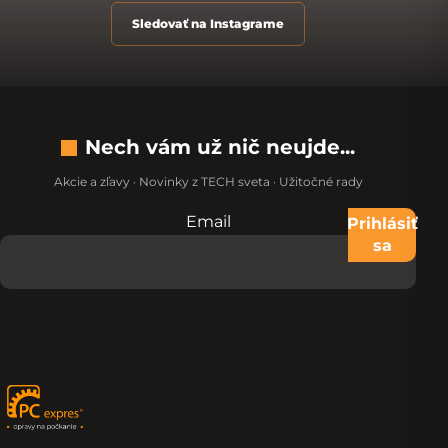
Sledovať na Instagrame
Nech vám už nič neujde...
Akcie a zľavy · Novinky z TECH sveta · Užitočné rady
Email
Nevypĺňajte toto pole:
Prihlásiť
sa
Zápätie