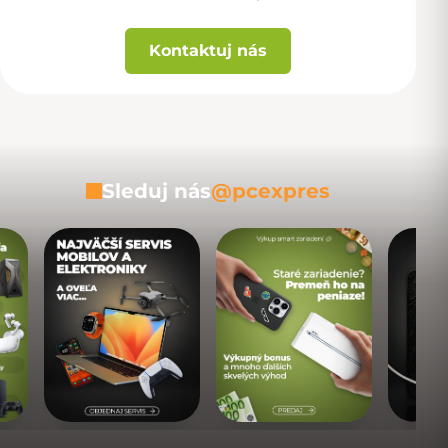
Kontaktuj nás
Sleduj nás
@pcexpres