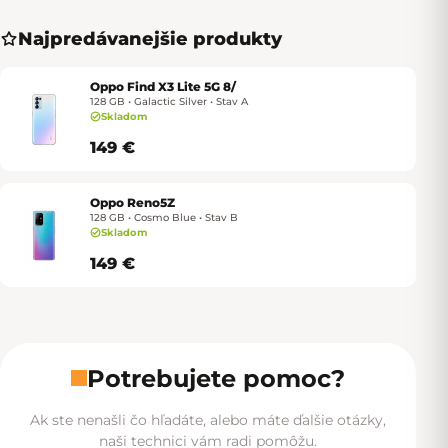
Najpredávanejšie produkty
Oppo Find X3 Lite 5G 8/
128 GB • Galactic Silver • Stav A
Skladom
149 €
Oppo Reno5Z
128 GB • Cosmo Blue • Stav B
Skladom
149 €
Potrebujete pomoc?
Ak ste nenašli čo hľadáte, alebo máte ďalšie otázky,
naši technici vám radi pomôžu.