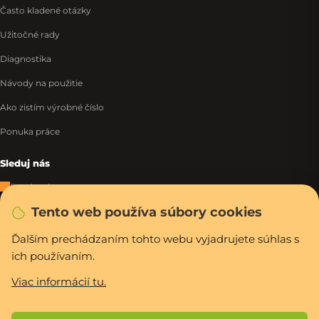
Často kladené otázky
Užitočné rady
Diagnostika
Návody na použitie
Ako zistím výrobné číslo
Ponuka práce
Sleduj nás
Facebook
Tento web používa súbory cookies
Instagram
Tiktok
Ďalším prechádzaním tohto webu vyjadrujete súhlas s
ich používaním.
WhatsApp
Viac informácií tu.
Rýchla a bezpečná platba