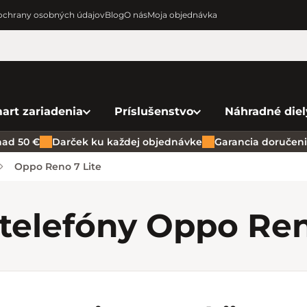
chrany osobných údajov
Blog
O nás
Moja objednávka
art zariadenia
Príslušenstvo
Náhradné diel
ad 50 €
Darček ku každej objednávke
Garancia doručenia
Oppo Reno 7 Lite
telefóny Oppo Re