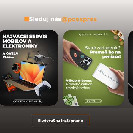
Sleduj nás
@pcexpres
Sledovať na Instagrame