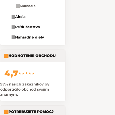
Slúchadlá
Akcia
Príslušenstvo
Náhradné diely
HODNOTENIE OBCHODU
4,7
★★★★★
97% našich zákazníkov by
odporúčilo obchod svojim
známym.
POTREBUJETE POMOC?