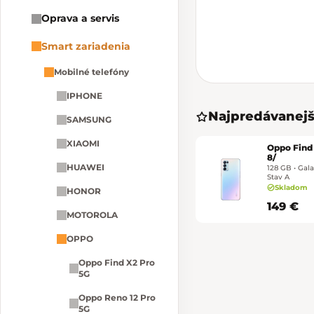
Oprava a servis
Smart zariadenia
Mobilné telefóny
IPHONE
Najpredávanejš
SAMSUNG
XIAOMI
Oppo Find 
8/
HUAWEI
128 GB • Galac
Stav A
Skladom
HONOR
149 €
MOTOROLA
OPPO
Oppo Find X2 Pro
5G
Oppo Reno 12 Pro
5G