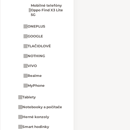
Mobilné telefóny
Oppo Find X3 Lite
5G
ONEPLUS
GOOGLE
TLAČIDLOVÉ
NOTHING
VIVO
Realme
MyPhone
Tablety
Notebooky a počítače
Herné konzoly
Smart hodinky