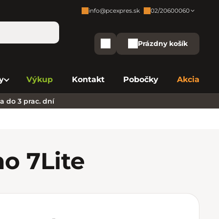
info@pcexpres.sk
02/20600060
Zákaznícka podpora:
Prázdny košík
Nákupný košík
Bratislava - Centrála
02/20 60 00 60
y
Výkup
Kontakt
Pobočky
Akcia
Bratislava - Avion
02/20 60 00 61
 do 3 prac. dní
Bratislava - Aupark
02/20 60 00 63
Bratislava - Central
02/20 60 00 84
Bratislava - Eurovea
02/20 60 00 75
no 7
Lite
B. Bystrica - Europa
02/20 60 00 81
Košice - Aupark
02/20 60 00 66