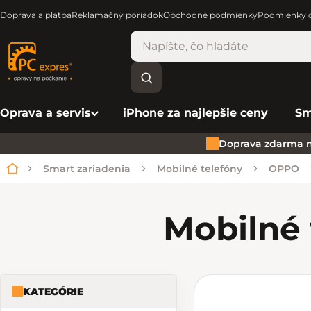
Doprava a platba
Reklamačný poriadok
Obchodné podmienky
Podmienky o
Oprava a servis
iPhone za najlepšie ceny
Sm
Doprava zdarma n
Smart zariadenia
Mobilné telefóny
OPPO
Domov
Mobilné 
KATEGÓRIE
Bočný panel