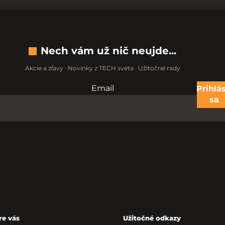
Nech vám už nič neujde...
Akcie a zľavy · Novinky z TECH sveta · Užitočné rady
Email
Nevypĺňajte toto pole:
Prihlás
sa
re vás
Užitočné odkazy