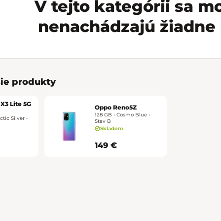
V tejto kategórii sa 
nenachádzajú žiadne 
ie produkty
X3 Lite 5G
Oppo Reno5Z
128 GB • Cosmo Blue •
tic Silver •
Stav B
Skladom
149 €