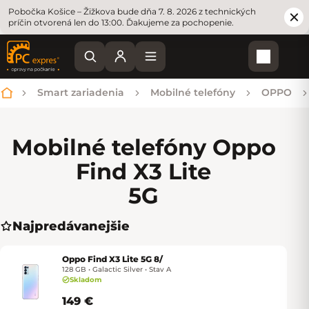
Pobočka Košice – Žižkova bude dňa 7. 8. 2026 z technických
príčin otvorená len do 13:00. Ďakujeme za pochopenie.
Nákupn
Smart zariadenia
Mobilné telefóny
OPPO
Domov
Mobilné telefóny Oppo
Find X3 Lite
5G
Najpredávanejšie
Oppo Find X3 Lite 5G 8/
128 GB • Galactic Silver • Stav A
Skladom
149 €