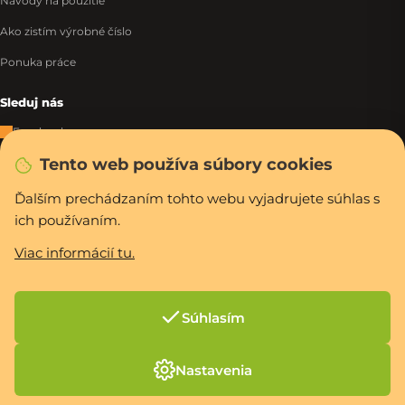
Návody na použitie
Ako zistím výrobné číslo
Ponuka práce
Sleduj nás
Facebook
Tento web používa súbory cookies
Instagram
Tiktok
Ďalším prechádzaním tohto webu vyjadrujete súhlas s
ich používaním.
WhatsApp
Viac informácií tu.
Rýchla a bezpečná platba
Súhlasím
Vytvoril Shoptet Premium
Nastavenia
Copyright 2026
PCexpres.sk
. Všetky práva vyhradené.
Upraviť nastavenie
cookies