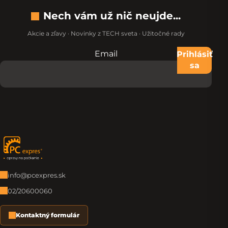
Nech vám už nič neujde...
Akcie a zľavy · Novinky z TECH sveta · Užitočné rady
Email
Nevypĺňajte toto pole:
Prihlásiť
sa
Zápätie
info@pcexpres.sk
02/20600060
Kontaktný formulár