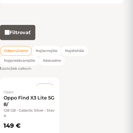
Filtrovať
Výpis produktov
Odporúčame
Najlacnejšie
Najdrahšie
Radenie produktov
Najpredávanejšie
Abecedne
1
položiek celkom
Stav A
Oppo
Oppo Find X3 Lite 5G
8/
128 GB • Galactic Silver • Stav
A
149 €