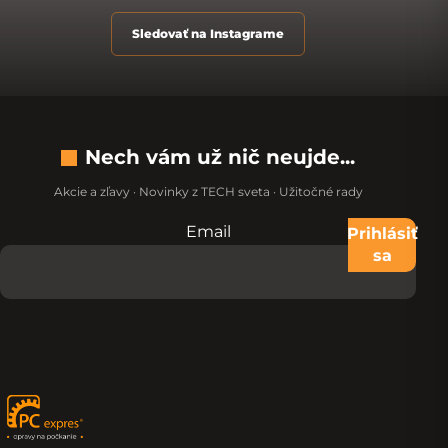
Sledovať na Instagrame
Nech vám už nič neujde...
Akcie a zľavy · Novinky z TECH sveta · Užitočné rady
Email
Nevypĺňajte toto pole:
Prihlásiť
sa
Zápätie