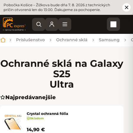
Pobočka Košice – Žižkova bude dňa 7. 8. 2026 z technických
príčin otvorená len do 13:00. Ďakujeme za pochopenie.
Nákupn
Príslušenstvo
Ochranné sklá
Samsung
Domov
Ochranné sklá na Galaxy
S25
Ultra
Najpredávanejšie
Crystal ochranná fólia
Skladom
14,90 €