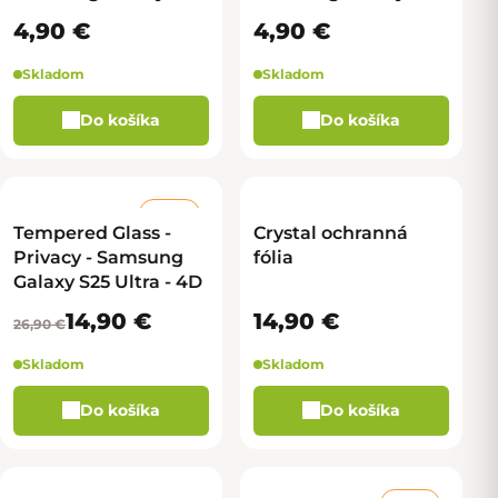
Ultra - čierna - veľké
Ultra - strieborná -
4,90 €
4,90 €
veľké
Skladom
Skladom
Do košíka
Do košíka
–44 %
Tempered Glass -
Crystal ochranná
Privacy - Samsung
fólia
Galaxy S25 Ultra - 4D
14,90 €
14,90 €
26,90 €
Skladom
Skladom
Do košíka
Do košíka