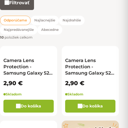
Filtrovať
Výpis produktov
Odporúčame
Najlacnejšie
Najdrahšie
Radenie produktov
Najpredávanejšie
Abecedne
10
položiek celkom
Camera Lens
Camera Lens
Protection -
Protection -
Samsung Galaxy S25
Samsung Galaxy S25
Ultra - šedá - malé
Ultra - strieborná -
2,90 €
2,90 €
malé
Skladom
Skladom
Do košíka
Do košíka