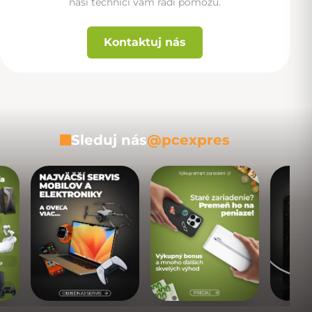
naši technici vám radi pomôžu.
Kontaktuj nás
Sleduj nás
@pcexpres