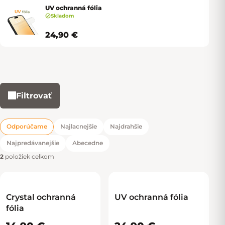
UV ochranná fólia
Skladom
24,90 €
Filtrovať
Výpis produktov
Odporúčame
Najlacnejšie
Najdrahšie
Radenie produktov
Najpredávanejšie
Abecedne
2
položiek celkom
Crystal ochranná
UV ochranná fólia
fólia