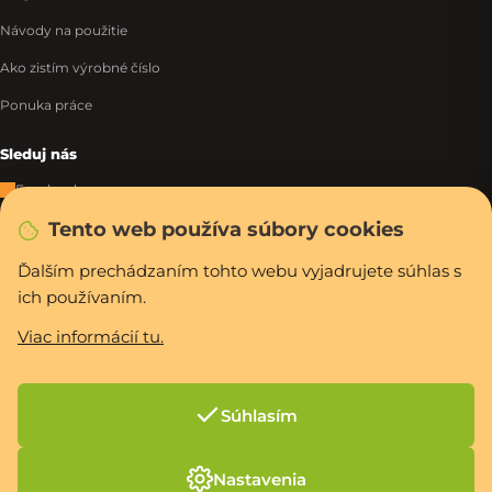
Návody na použitie
Ako zistím výrobné číslo
Ponuka práce
Sleduj nás
Facebook
Tento web používa súbory cookies
Instagram
Tiktok
Ďalším prechádzaním tohto webu vyjadrujete súhlas s
ich používaním.
WhatsApp
Viac informácií tu.
Rýchla a bezpečná platba
Súhlasím
Vytvoril Shoptet Premium
Nastavenia
Copyright 2026
PCexpres.sk
. Všetky práva vyhradené.
Upraviť nastavenie