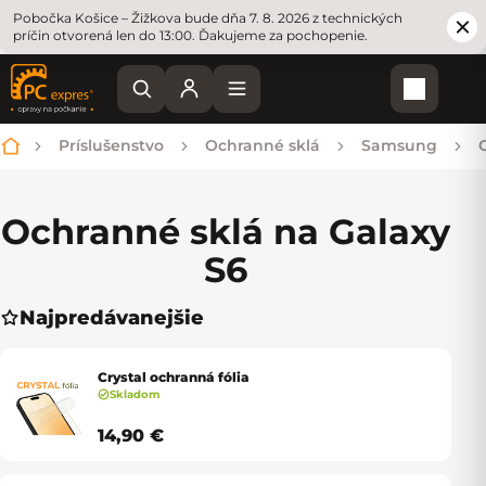
Pobočka Košice – Žižkova bude dňa 7. 8. 2026 z technických
príčin otvorená len do 13:00. Ďakujeme za pochopenie.
Nákupn
Príslušenstvo
Ochranné sklá
Samsung
Domov
Ochranné sklá na Galaxy
S6
Najpredávanejšie
Crystal ochranná fólia
Skladom
14,90 €