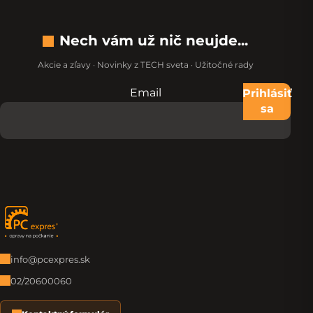
Nech vám už nič neujde...
Akcie a zľavy · Novinky z TECH sveta · Užitočné rady
Email
Nevypĺňajte toto pole:
Prihlásiť
sa
Zápätie
info@pcexpres.sk
02/20600060