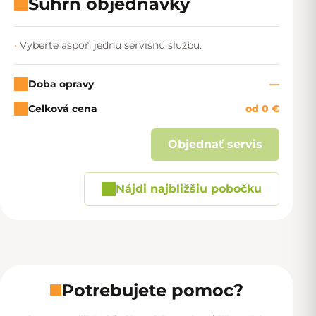
Súhrn objednávky
Vyberte aspoň jednu servisnú službu.
Doba opravy
—
Celková cena
od 0 €
Objednať servis
Nájdi najbližšiu pobočku
Potrebujete pomoc?