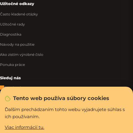
Užitočné odkazy
Často kladené otázky
Užitočné rady
Diagnostika
Návody na použitie
Ako zistím výrobné číslo
Ponuka práce
Sleduj nás
Facebook
Tento web používa súbory cookies
Instagram
Tiktok
Ďalším prechádzaním tohto webu vyjadrujete súhlas s
ich používaním.
WhatsApp
Viac informácií tu.