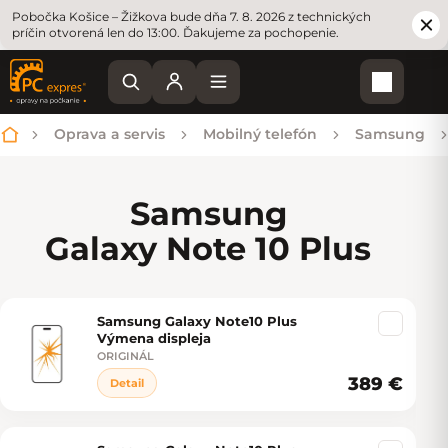
Pobočka Košice – Žižkova bude dňa 7. 8. 2026 z technických
príčin otvorená len do 13:00. Ďakujeme za pochopenie.
Nákupn
Oprava a servis
Mobilný telefón
Samsung
Domov
Samsung
Galaxy Note 10 Plus
Samsung Galaxy Note10 Plus
Výpis produktov
Výmena displeja
ORIGINÁL
389 €
Detail