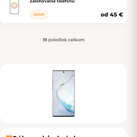
Zálohovanie telefónu
od 45 €
Detail
19
položiek celkom
Ovládacie prvky výpisu