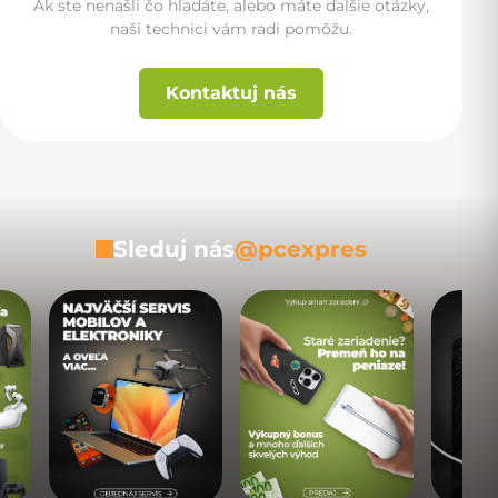
Ak ste nenašli čo hľadáte, alebo máte ďalšie otázky,
naši technici vám radi pomôžu.
Kontaktuj nás
Sleduj nás
@pcexpres