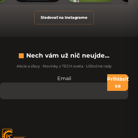
Sledovať na Instagrame
Nech vám už nič neujde...
Akcie a zľavy · Novinky z TECH sveta · Užitočné rady
Email
Nevypĺňajte toto pole:
Prihlásiť
sa