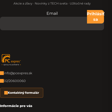
Akcie a zľavy · Novinky z TECH sveta · Užitočné rady
Email
Nevypĺňajte toto pole:
Prihlásiť
sa
Zápätie
info@pcexpres.sk
02/20600060
Kontaktný formulár
Informácie pre vás