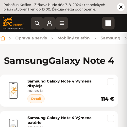
Pobočka Košice – Žižkova bude dňa 7. 8. 2026 z technických
príčin otvorená len do 13:00. Ďakujeme za pochopenie.
Nákupn
Oprava a servis
Mobilný telefón
Samsung
Domov
Samsung
Galaxy Note 4
Samsung Galaxy Note 4 Výmena
Výpis produktov
displeja
ORIGINÁL
114 €
Detail
Samsung Galaxy Note 4 Výmena
batérie