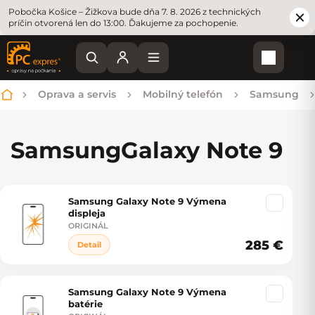
Pobočka Košice – Žižkova bude dňa 7. 8. 2026 z technických
príčin otvorená len do 13:00. Ďakujeme za pochopenie.
Nákupn
Oprava a servis
Mobilný telefón
Samsung
Domov
Samsung
Galaxy Note 9
Samsung Galaxy Note 9 Výmena
Výpis produktov
displeja
ORIGINÁL
285 €
Detail
Samsung Galaxy Note 9 Výmena
batérie