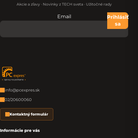
Akcie a zľavy · Novinky z TECH sveta · Užitočné rady
Email
Nevypĺňajte toto pole:
Prihlásiť
sa
Zápätie
info@pcexpres.sk
02/20600060
Kontaktný formulár
Informácie pre vás