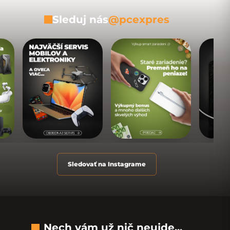
Sleduj nás
@pcexpres
Sledovať na Instagrame
Nech vám už nič neujde...