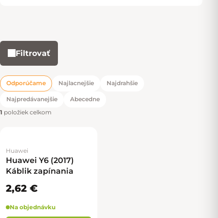
Filtrovať
Výpis produktov
Odporúčame
Najlacnejšie
Najdrahšie
Radenie produktov
Najpredávanejšie
Abecedne
1
položiek celkom
Huawei
Huawei Y6 (2017)
Káblik zapínania
2,62 €
Na objednávku