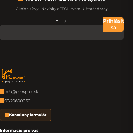
Akcie a zľavy · Novinky z TECH sveta · Užitočné rady
Email
Nevypĺňajte toto pole:
Prihlásiť
sa
Zápätie
info@pcexpres.sk
02/20600060
Kontaktný formulár
Informácie pre vás