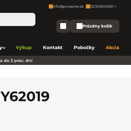
info@pcexpres.sk
02/20600060
Zákaznícka podpora:
Prázdny košík
Nákupný košík
Bratislava - Centrála
02/20 60 00 60
y
Výkup
Kontakt
Pobočky
Akcia
Bratislava - Avion
02/20 60 00 61
 do 3 prac. dní
Bratislava - Aupark
02/20 60 00 63
Bratislava - Central
02/20 60 00 84
Bratislava - Eurovea
02/20 60 00 75
 Y6
2019
B. Bystrica - Europa
02/20 60 00 81
Košice - Aupark
02/20 60 00 66