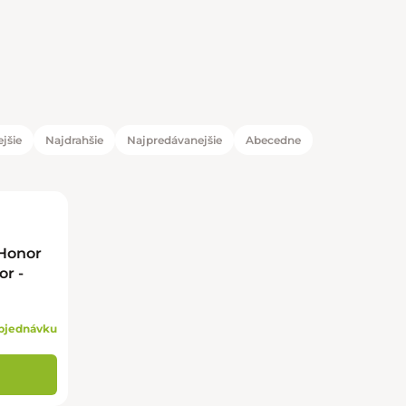
jšie
Najdrahšie
Najpredávanejšie
Abecedne
duktov
tov
 Honor
or -
bjednávku