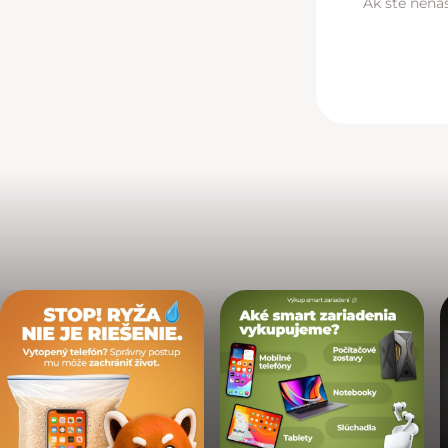
Ak ste nenaš