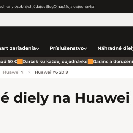
chrany osobných údajov
Blog
O nás
Moja objednávka
art zariadenia
Príslušenstvo
Náhradné diel
ad 50 €
Darček ku každej objednávke
Garancia doručenia
Huawei Y
Huawei Y6 2019
é diely na Huawei