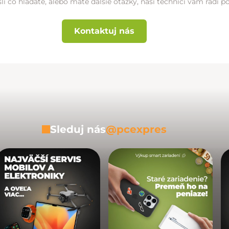
li čo hľadáte, alebo máte ďalšie otázky, naši technici vám radi 
Kontaktuj nás
Sleduj nás
@pcexpres