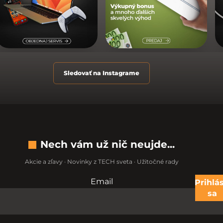
Sledovať na Instagrame
Nech vám už nič neujde...
Akcie a zľavy · Novinky z TECH sveta · Užitočné rady
Email
Nevypĺňajte toto pole:
Prihlás
sa