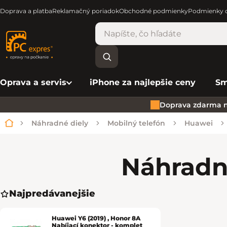
Doprava a platba
Reklamačný poriadok
Obchodné podmienky
Podmienky o
Oprava a servis
iPhone za najlepšie ceny
Sm
Doprava zdarma n
Náhradné diely
Mobilný telefón
Huawei
Domov
Náhradn
Najpredávanejšie
Huawei Y6 (2019) , Honor 8A
Nabíjací konektor - komplet