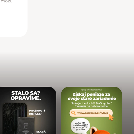
pomôžu.