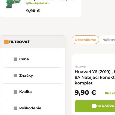
Na objednávku
9,90 €
Odporúčame
Najlacne
FILTROVAŤ
Bočný panel
Radenie pro
Výpis produk
Cena
Huawei
1
9
10
Huawei Y6 (2019) ,
Značky
8A Nabíjací konekt
komplet
9,90 €
Kvalita
Na o
Do košíka
Poškodenie