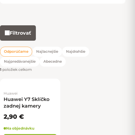
Filtrovať
Výpis produktov
Odporúčame
Najlacnejšie
Najdrahšie
Radenie produktov
Najpredávanejšie
Abecedne
1
položiek celkom
Huawei
Huawei Y7 Sklíčko
zadnej kamery
2,90 €
Na objednávku