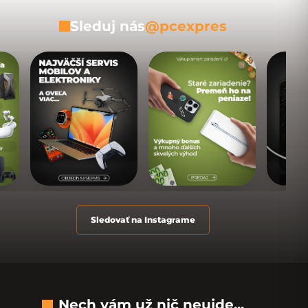
Sleduj nás
@pcexpres
Sledovať na Instagrame
Nech vám už nič neujde...