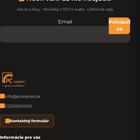
Akcie a zľavy · Novinky z TECH sveta · Užitočné rady
Email
Nevypĺňajte toto pole:
Prihlásiť
sa
Zápätie
info@pcexpres.sk
02/20600060
Kontaktný formulár
Informácie pre vás